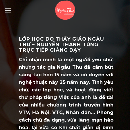
Skip
to
content
LỚP HỌC DO
THẦY GIÁO NGẪU
THƯ – NGUYỄN THANH TÙNG
TRỰC TIẾP GIẢNG DẠY
Chỉ nhận mình là một người yêu chữ,
nhưng tác giả Ngẫu Thư đã cầm bút
sáng tác hơn 15 năm và có duyên với
nghệ thuật này 25 năm nay. Tình yêu
chữ, các lớp học, và hoạt động viết
thư pháp tiếng Việt của anh là đề tài
của nhiều chương trình truyền hình
VTV, Hà Nội, VTC, Nhân dân… Phong
cách chữ đa dạng, vừa lãng mạn hào
hoa, lại vừa có khí chất giản dị bình